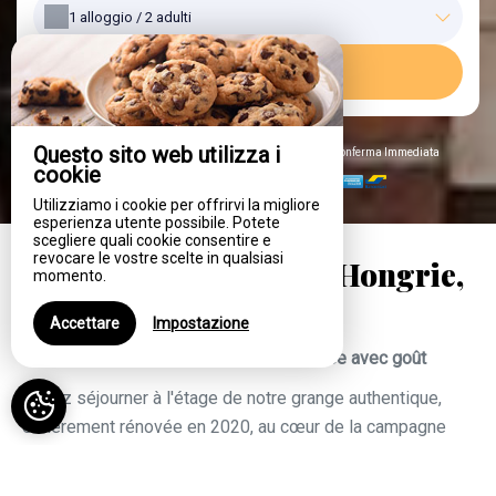
1
alloggio /
2
adulti
CERCARE
Questo sito web utilizza i
Prenotazione Sicura al 100%, Migliori Tariffe Garantite, Conferma Immediata
cookie
Pagamento garantito da
Utilizziamo i cookie per offrirvi la migliore
esperienza utente possibile. Potete
scegliere quali cookie consentire e
revocare le vostre scelte in qualsiasi
Le Gîte de la Reine de Hongrie,
momento.
à Soignies
Accettare
Impostazione
Gîte tout confort dans une grange rénovée avec goût
Venez séjourner à l'étage de notre grange authentique,
entièrement rénovée en 2020, au cœur de la campagne
verdoyante de Neufvilles. Depuis la terrasse, profitez
d'une vue plongeante sur notre grand jardin, aménagé