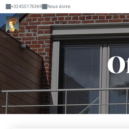
+32455176369
Nous écrire
Of