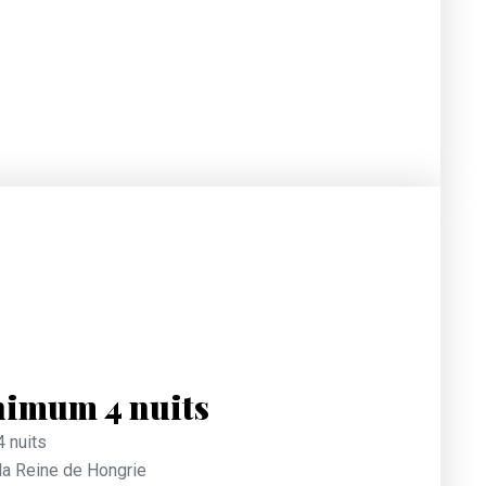
nimum 4 nuits
 nuits
 la Reine de Hongrie