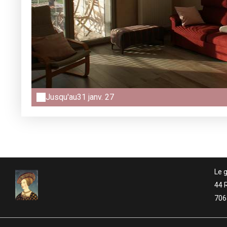
Jusqu'au
31 janv. 27
Le g
44 
706