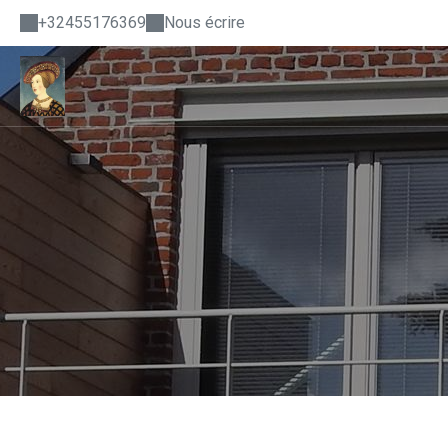
+32455176369
Nous écrire