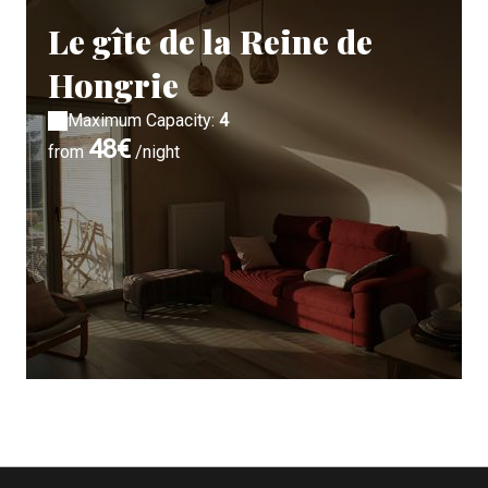
Le gîte de la Reine de
Hongrie
Maximum Capacity:
4
48€
from
/night